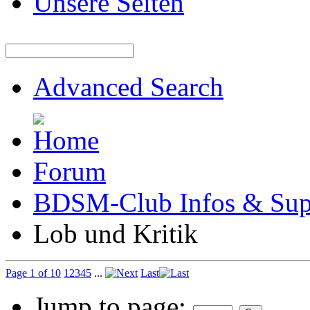
Unsere Seiten
Advanced Search
Forum
BDSM-Club Infos & Sup
Lob und Kritik
Page 1 of 10
1
2
3
4
5
...
Last
Jump to page: